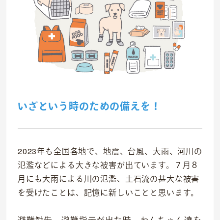
いざという時のための備えを！
2023年も全国各地で、地震、台風、大雨、河川の
事業紹介
氾濫などによる大きな被害が出ています。７月８
食
月にも大雨による川の氾濫、土石流の甚大な被害
を受けたことは、記憶に新しいことと思います。
往診クリニック
動物病院
避難勧告、避難指示が出た時、わんちゃん達を