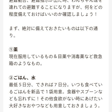
連れての避難することになりますが、何をどの
トリミングサロン
程度備えておけばいいのか確認しましょう！
海外事業
まず、絶対に備えておきたいものは以下の通
私たちについて
り。
代表あいさつ
理念
①薬
現在服用しているもの＆目薬や消毒薬など救急
沿革
箱のようなもの。
会社概要
②ごはん、水
最低５日分、できれば７日分。いつも食べてい
るごはんを新品で１袋用意。食器やスプーンな
ども忘れずに！その他食欲がない時にあげたい
大好きなおやつなども用意しておきましょう。