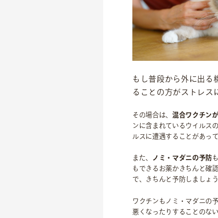
もし普段から外に出る
ることの方がストレス
OFFICIAL SNS
その場合は、
混合ワクチン
dog
cat
ンに含まれているウイルス
ルスに遭遇することがあっ
また、
ノミ・マダニの予防
もできるお薬かきちんと確
で、きちんと予防しましょ
ワクチンもノミ・マダニの
悪くなったりすることのな