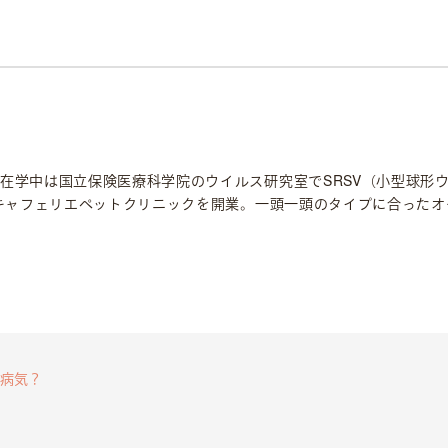
生
在学中は国立保険医療科学院のウイルス研究室でSRSV（小型球形
てキャフェリエペットクリニックを開業。一頭一頭のタイプに合った
な病気？