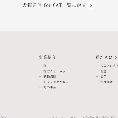
犬猫通信 for CAT一覧に戻る
事業紹介
私たちにつ
食
代表あいさ
往診クリニック
理念
動物病院
沿革
トリミングサロン
会社概要
海外事業
SNS
プライバシーポリシー
反社会的勢力排除に関す