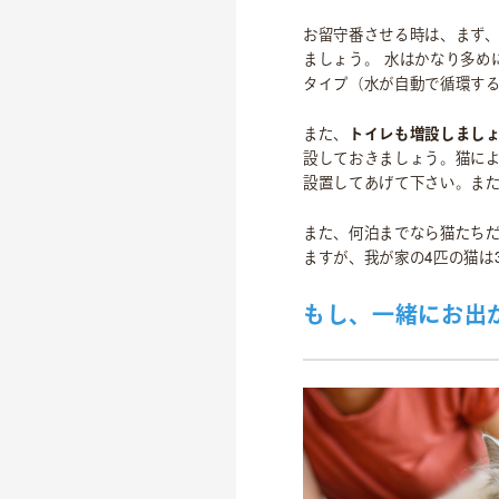
私たちについて
お留守番させる時は、まず
ましょう。 水はかなり多め
代表あいさつ
タイプ（水が自動で循環す
理念
また、
トイレも増設しまし
沿革
設しておきましょう。猫に
会社概要
設置してあげて下さい。ま
また、何泊までなら猫たち
ますが、我が家の4匹の猫は
もし、一緒にお出