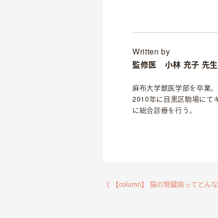
Written by
監修医
小林 充子 先
麻布大学獣医学部を卒業。
2010年に目黒区駒場に
に総合診療を行う。
《 【column】 猫の腎臓病ってどん