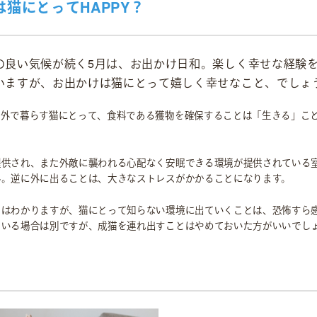
猫にとってHAPPY？
の良い気候が続く5月は、お出かけ日和。楽しく幸せな経験
いますが、お出かけは猫にとって嬉しく幸せなこと、でしょ
。外で暮らす猫にとって、食料である獲物を確保することは「生きる」こ
。
提供され、また外敵に襲われる心配なく安眠できる環境が提供されている
ん。逆に外に出ることは、大きなストレスがかかることになります。
ちはわかりますが、猫にとって知らない環境に出ていくことは、恐怖すら
ている場合は別ですが、成猫を連れ出すことはやめておいた方がいいでし
社会貢献活動
M&Aについて
採用情報