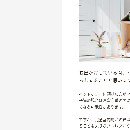
事業紹介
お出かけしている間、
っしゃることと思いま
食
往診クリニック
ペットホテルに預けた方が
子猫の場合はお留守番の間
動物病院
くなる可能性があります。
トリミングサロン
ですが、完全室内飼いの猫
海外事業
ることも大きなストレスに