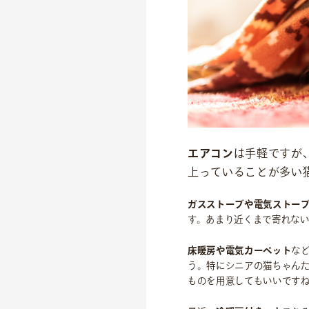
往診クリニック
動物病院
トリミングサロン
海外事業
私たちについて
代表あいさつ
エアコン
は手軽ですが
上っていることが多い
理念
沿革
ガスストーブや電気ストー
会社概要
す。あまり近くまで寄れな
床暖房や電気カーペット
な
う。特にシニアの猫ちゃん
ものを用意してもいいです