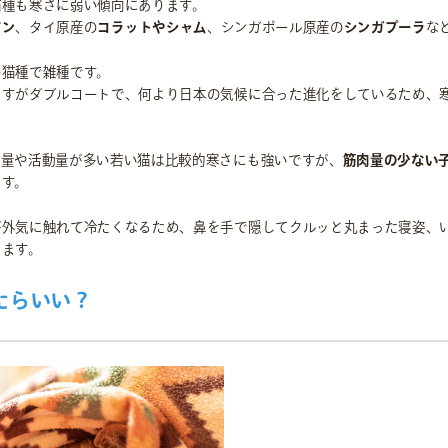
猫種も寒さに弱い傾向にあります。
アン
、タイ原産の
コラットやシャム
、シンガポール原産の
シンガプーラ
な
M&Aについて
の猫種で雑種です。
採用情報
ますがダブルコートで、何より日本の気候に合った進化をしているため、
ニュース
肉量や活動量が多い若い猫は比較的寒さにも強いですが、
筋肉量の少ない
ます。
IR情報
が外気に触れて冷たくなるため、鼻を手で隠してクルッと丸まった寝姿、
お問い合わせ
ります。
たらいい？