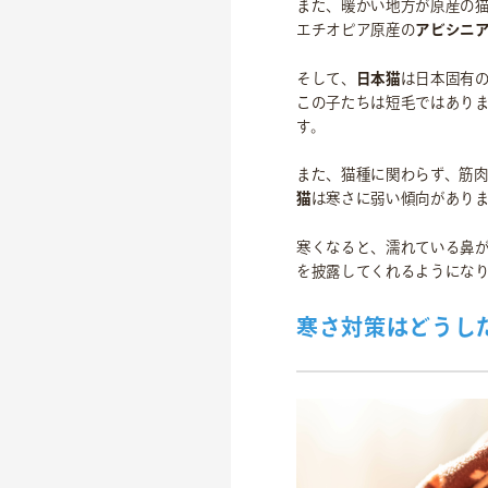
また、暖かい地方が原産の
エチオピア原産の
アビシニ
そして、
日本猫
は日本固有
この子たちは短毛ではあり
す。
また、猫種に関わらず、筋
猫
は寒さに弱い傾向があり
寒くなると、濡れている鼻
を披露してくれるようにな
寒さ対策はどうし
事業紹介
食