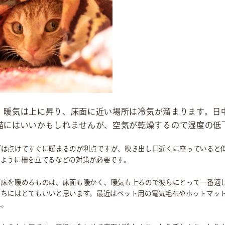
、暖気は上に昇り、床面に近い場所は冷気が溜まります。日
猫にはいいかもしれませんが、空気が乾燥するので湿度の低
ブ
は点けてすぐに暖まるのが利点ですが、吹き出し口近くに座っていると
いように柵を立てるなどの対策が必要です。
ど床を暖めるものは、床面も暖かく、暖気も上るので彼らにとって一番適
たちにはとてもいいと思います。最近はペット用の電気毛布やホットマッ
ね。