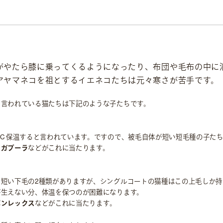
がやたら膝に乗ってくるようになったり、布団や毛布の中に
アヤマネコを祖とするイエネコたちは元々寒さが苦手です。
と言われている猫たちは下記のような子たちです。
1℃保温すると言われています。ですので、被毛自体が短い短毛種の子た
ンガプーラ
などがこれに当たります。
く短い下毛の2種類がありますが、シングルコートの猫種はこの上毛しか持
が生えない分、体温を保つのが困難になります。
ボンレックス
などがこれに当たります。
社会貢献活動