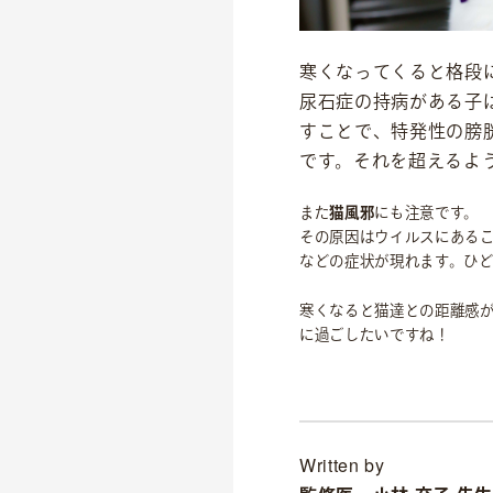
dog
cat
寒くなってくると格段
尿石症の持病がある子
すことで、特発性の膀
です。それを超えるよ
また
猫風邪
にも注意です。
その原因はウイルスにある
などの症状が現れます。ひ
寒くなると猫達との距離感
に過ごしたいですね！
Written by