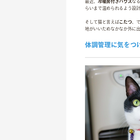
最近、
冷暖房付きハウス
な
らいまで温められるよう設
そして猫と言えば
こたつ
、
地がいいためなかなか外に
体調管理に気をつ
OFFICIAL SNS