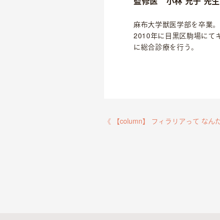
監修医
小林 充子 先
麻布大学獣医学部を卒業。
2010年に目黒区駒場に
に総合診療を行う。
《 【column】 フィラリアって な