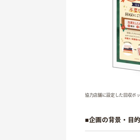
事業紹介
食
往診クリニック
動物病院
協力店舗に設定した回収ボ
トリミングサロン
海外事業
■企画の背景・目
私たちについて
代表あいさつ