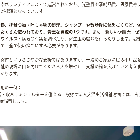
付やボランティアによって運営されており、光熱費や消耗品費、医療費や
足が課題となっています。
清掃、排せつ物・吐しゃ物の処理、シャンプーや散歩後に体を拭くなど、
たくさん使われており、貴重な資源の1つ
です。また、新しい保護犬、保
、ウイルス・病気の有無を調べたり、寄生虫の駆除を行ったりします。隔
めて、全て使い捨てにする必要があります。
の寄付というささやかな支援ではありますが、一般のご家庭に眠る不用品
福祉の現場に目を向けてくださる人を増やし、支援の輪を広げたいと考え
ながります。
活用の一例：
保護・収容するシェルターを備える一般財団法人犬猫生活福祉財団では、古
程度消費します。