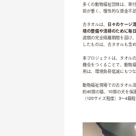
多くの動物福祉団体は、寄
理念
担が重く、慢性的な資金不
沿革
古タオルは、
日々のケージ
会社概要
境の整備や清掃のために毎日
週間の完全隔離期間を設け
したものは、古タオルも含
本プロジェクトは、タオル
機会をつくることで、動物
用は、環境負荷低減にもつ
動物福祉現場での古タオル
約40頭の猫、10頭の犬を
（120サイズ程度）3～4箱