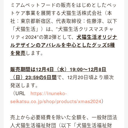
ミアムペットフードの販売をはじめとしたペッ
トケア事業を展開する犬猫生活株式会社（本
社：東京都新宿区、代表取締役：佐藤淳、以下
「犬猫生活」）は、”犬猫生活クリスマスチャ
リティ2024″の第2弾として、
犬猫生活オリジナ
ルデザインのアパレルを中心としたグッズ5種
を発売
します。
事業紹介
販売期間は12月4日（水）19:00～12月8日
食
（日）23:59の5日間
で、12月20日頃より順次
往診クリニック
発送します。
（URL
https://inuneko-
動物病院
seikatsu.co.jp/shop/products/xmas2024
）
トリミングサロン
売上から必要経費を除いた全額を、一般財団法
海外事業
人犬猫生活福祉財団（以下「犬猫生活福祉財