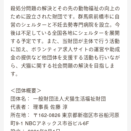
殺処分問題の解決とその先の動物福祉の向上の
ために設立された財団です。群馬県前橋市に自
営のシェルターと不妊去勢専門病院を設立。今
後は不足している全国各地にシェルターを展開
OFFICIAL SNS
する予定です。また、当財団が主体で行う活動
に加え、ボランティア求人サイトの運営や助成
dog
cat
金の提供など他団体を支援する活動も行いなが
ら、犬猫に関する社会問題の解決を目指しま
す。
＜団体概要＞
団体名： 一般財団法人犬猫生活福祉財団
代表者： 理事長 佐藤 淳
所在地： 〒162-0826 東京都新宿区市谷船河原
町9-1 NBCアネックス市谷ビル6F