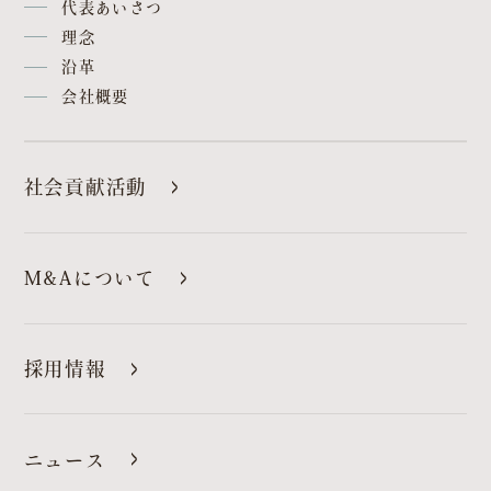
代表あいさつ
理念
沿革
会社概要
OFFICIAL SNS
dog
cat
社会貢献活動
M&Aについて
採用情報
ニュース