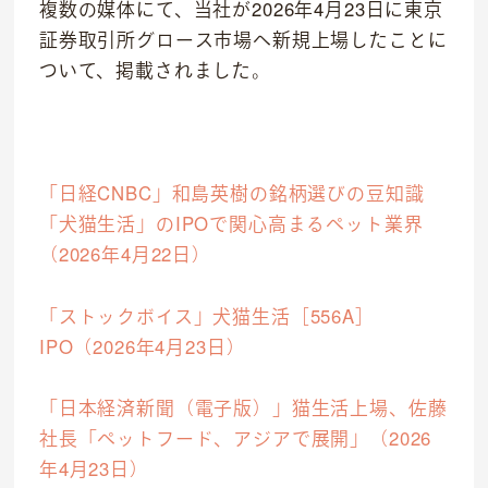
複数の媒体にて、当社が2026年4月23日に東京
動物病院
証券取引所グロース市場へ新規上場したことに
ついて、掲載されました。
トリミングサロン
海外事業
私たちについて
「日経CNBC」和島英樹の銘柄選びの豆知識
代表あいさつ
「犬猫生活」のIPOで関心高まるペット業界
（2026年4月22日）
理念
沿革
「ストックボイス」犬猫生活［556A］
会社概要
IPO（2026年4月23日）
「日本経済新聞（電子版）」猫生活上場、佐藤
社長「ペットフード、アジアで展開」（2026
年4月23日）