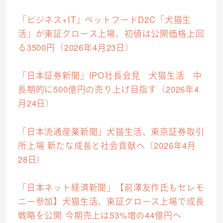
「ビジネス+IT」ペットフードD2C「犬猫生
活」が東証グロース上場、初値は公開価格上回
る3500円（2026年4月23日）
社会貢献活動
「日本証券新聞」IPO社長会見 犬猫生活 中
長期的に500億円の売り上げ目指す（2026年4
M&Aについて
月24日）
採用情報
「日本流通産業新聞」犬猫生活、東京証券取引
ニュース
所上場 新たな成長と社会貢献へ（2026年4月
28日）
IR情報
「日本ネット経済新聞」【前澤友作氏もセレモ
お問い合わせ
ニー参加】犬猫生活、東証グロース上場で成長
戦略を公開 今期売上は53%増の44億円へ