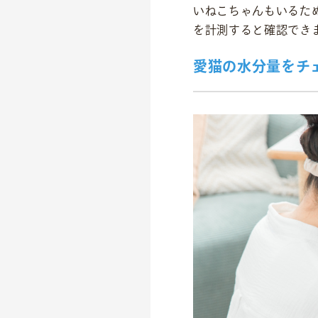
いねこちゃんもいるた
を計測すると確認でき
愛猫の水分量をチ
事業紹介
食
往診クリニック
動物病院
トリミングサロン
海外事業
私たちについて
代表あいさつ