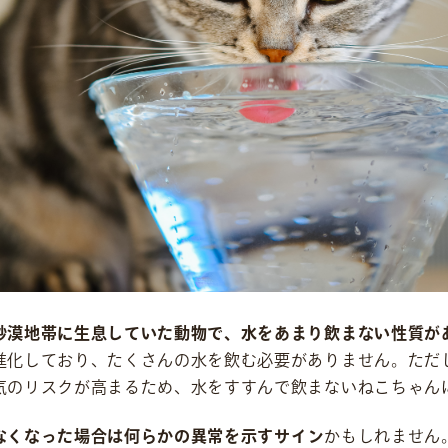
社会貢献活動
M&Aについて
採用情報
ニュース
砂漠地帯に生息していた動物で、水をあまり飲まない性質が
IR情報
進化しており、たくさんの水を飲む必要がありません。ただ
お問い合わせ
気のリスクが高まるため、水をすすんで飲まないねこちゃん
なくなった場合は何らかの異常を示すサイン
かもしれません