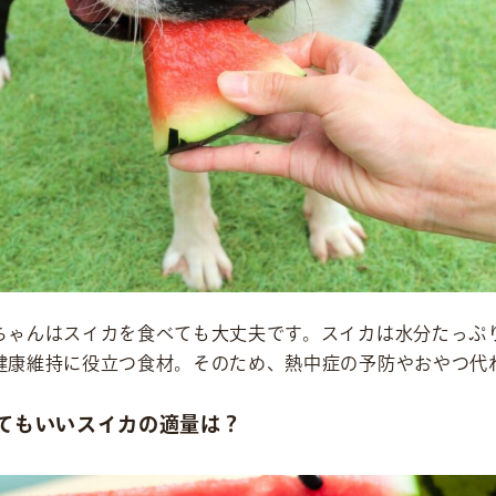
社会貢献活動
M&Aについて
採用情報
ニュース
ちゃんはスイカを食べても大丈夫です。スイカは水分たっぷ
健康維持に役立つ食材。そのため、熱中症の予防やおやつ代
IR情報
てもいいスイカの適量は？
お問い合わせ