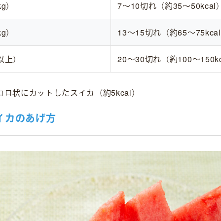
kg）
7〜10切れ（約35〜50kcal
kg）
13〜15切れ（約65〜75kca
以上）
20〜30切れ（約100〜150k
コロ状にカットしたスイカ（約5kcal）
イカのあげ方