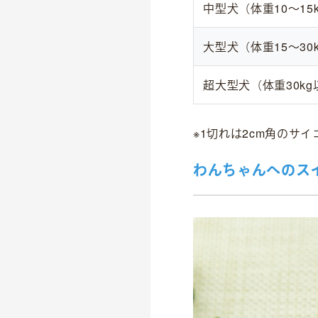
中型犬（体重10〜15
大型犬（体重15〜30
超大型犬（体重30kg
※1切れは2cm角のサイ
わんちゃんへのス
OFFICIAL SNS
dog
cat