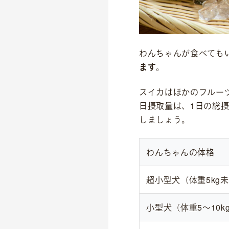
理念
沿革
会社概要
わんちゃんが食べても
ます
。
スイカはほかのフルー
日摂取量は、1日の総
しましょう。
わんちゃんの体格
超小型犬（体重5kg
小型犬（体重5〜10k