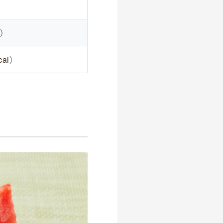
）
l）
cal）