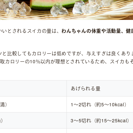
いいとされるスイカの量は、
わんちゃんの体重や活動量、健
ツと比較してもカロリーは低めですが、与えすぎは良くあり
摂取カロリーの10％以内が理想とされているため、スイカも
あげられる量
未満）
1〜2切れ（約5〜10kcal）
g）
3〜5切れ（約15〜25kcal）