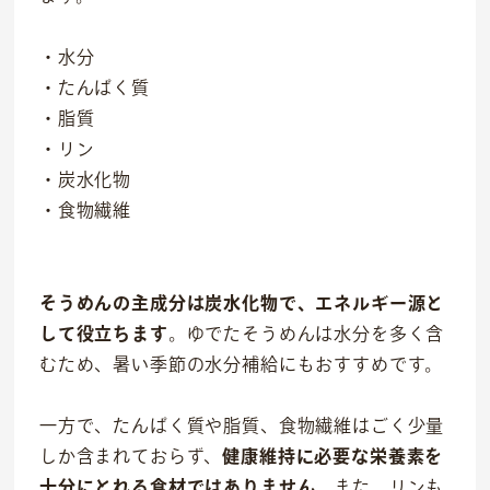
社会貢献活動
・水分
M&Aについて
・たんぱく質
・脂質
採用情報
・リン
・炭水化物
ニュース
・食物繊維
IR情報
お問い合わせ
そうめんの主成分は炭水化物で、エネルギー源と
して役立ちます
。ゆでたそうめんは水分を多く含
むため、暑い季節の水分補給にもおすすめです。
一方で、たんぱく質や脂質、食物繊維はごく少量
しか含まれておらず、
健康維持に必要な栄養素を
十分にとれる食材ではありません
。また、リンも