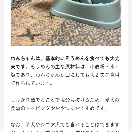
トリミングサロン
海外事業
私たちについて
代表あいさつ
理念
わんちゃんは、基本的にそうめんを食べても大丈
沿革
夫です
。そうめんの主な原材料は、小麦粉・水・
塩であり、わんちゃんが口にしても大丈夫な食材
会社概要
で作られています。
しっかり茹でることで塩分も抜けるため、愛犬の
食事のトッピングやおやつにおすすめです。
なお、子犬やシニア犬でも食べることはできます