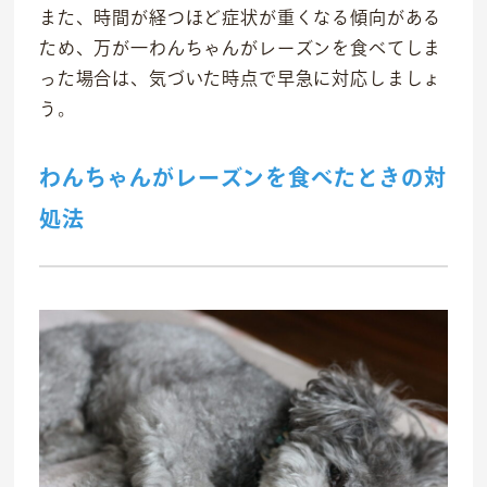
また、時間が経つほど症状が重くなる傾向がある
社会貢献活動
ため、万が一わんちゃんがレーズンを食べてしま
った場合は、気づいた時点で早急に対応しましょ
M&Aについて
う。
採用情報
わんちゃんがレーズンを食べたときの対
ニュース
処法
IR情報
お問い合わせ