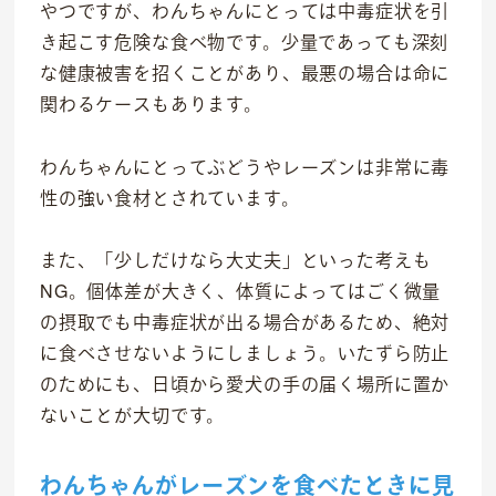
やつですが、わんちゃんにとっては中毒症状を引
トリミングサロン
き起こす危険な食べ物です。少量であっても深刻
海外事業
な健康被害を招くことがあり、最悪の場合は命に
関わるケースもあります。
私たちについて
代表あいさつ
わんちゃんにとってぶどうやレーズンは非常に毒
性の強い食材とされています。
理念
沿革
また、「少しだけなら大丈夫」といった考えも
会社概要
NG。個体差が大きく、体質によってはごく微量
の摂取でも中毒症状が出る場合があるため、絶対
に食べさせないようにしましょう。いたずら防止
のためにも、日頃から愛犬の手の届く場所に置か
ないことが大切です。
わんちゃんがレーズンを食べたときに見