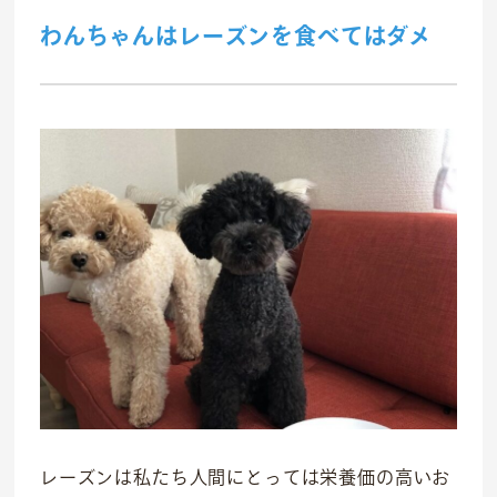
わんちゃんはレーズンを食べてはダメ
事業紹介
食
往診クリニック
動物病院
レーズンは私たち人間にとっては栄養価の高いお