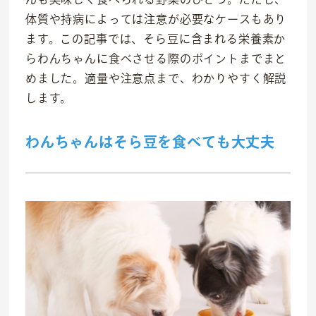
体質や持病によっては注意が必要なケースもあり
ます。この記事では、そら豆に含まれる栄養素か
らわんちゃんに食べさせる際のポイントまでまと
めました。適量や注意点まで、わかりやすく解説
事業紹介
します。
食
わんちゃんはそら豆を食べても大丈夫
往診クリニック
動物病院
トリミングサロン
海外事業
私たちについて
代表あいさつ
理念