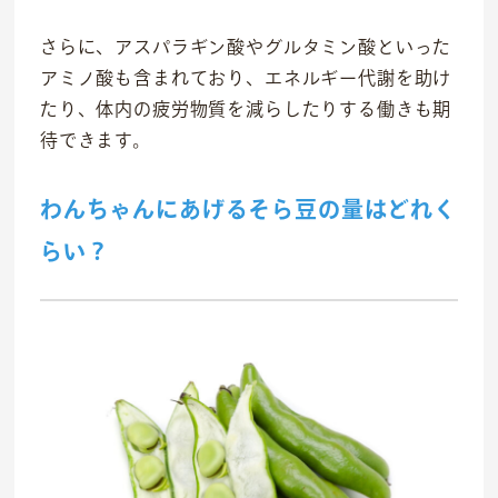
さらに、アスパラギン酸やグルタミン酸といった
アミノ酸も含まれており、エネルギー代謝を助け
たり、体内の疲労物質を減らしたりする働きも期
社会貢献活動
待できます。
M&Aについて
わんちゃんにあげるそら豆の量はどれく
採用情報
らい？
ニュース
IR情報
お問い合わせ