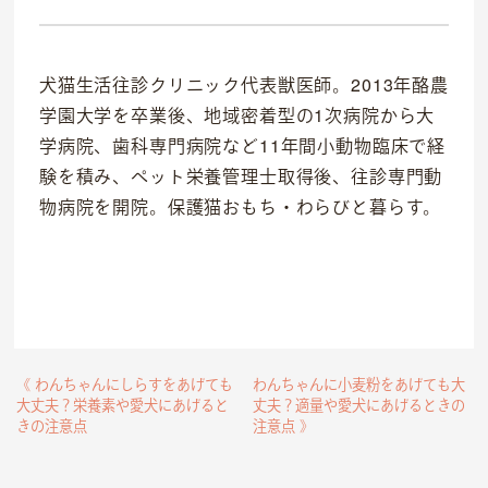
OFFICIAL SNS
犬猫生活往診クリニック代表獣医師。2013年酪農
学園大学を卒業後、地域密着型の1次病院から大
dog
cat
学病院、歯科専門病院など11年間小動物臨床で経
験を積み、ペット栄養管理士取得後、往診専門動
物病院を開院。保護猫おもち・わらびと暮らす。
《 わんちゃんにしらすをあげても
わんちゃんに小麦粉をあげても大
大丈夫？栄養素や愛犬にあげると
丈夫？適量や愛犬にあげるときの
きの注意点
注意点 》