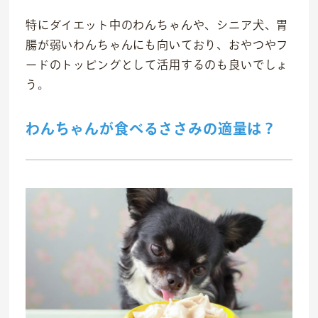
特にダイエット中のわんちゃんや、シニア犬、胃
海外事業
腸が弱いわんちゃんにも向いており、おやつやフ
私たちについて
ードのトッピングとして活用するのも良いでしょ
う。
代表あいさつ
理念
わんちゃんが食べるささみの適量は？
沿革
会社概要