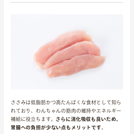
事業紹介
食
ささみは低脂肪かつ高たんぱくな食材として知ら
往診クリニック
れており、わんちゃんの筋肉の維持やエネルギー
補給に役立ちます。
さらに消化吸収も良いため、
動物病院
胃腸への負担が少ない点もメリットです
。
トリミングサロン