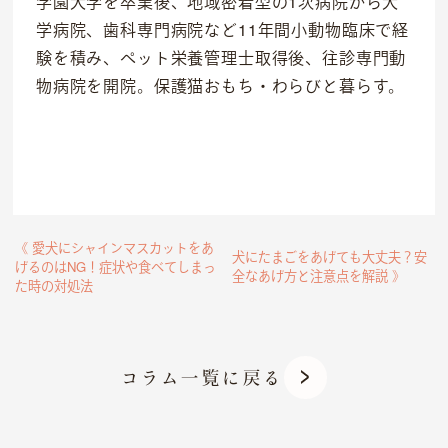
学園大学を卒業後、地域密着型の1次病院から大
学病院、歯科専門病院など11年間小動物臨床で経
験を積み、ペット栄養管理士取得後、往診専門動
物病院を開院。保護猫おもち・わらびと暮らす。
《 愛犬にシャインマスカットをあ
犬にたまごをあげても大丈夫？安
げるのはNG！症状や食べてしまっ
全なあげ方と注意点を解説 》
た時の対処法
コラム一覧に戻る