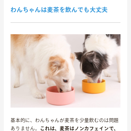
わんちゃんは麦茶を飲んでも大丈夫
事業紹介
食
往診クリニック
動物病院
トリミングサロン
海外事業
私たちについて
基本的に、わんちゃんが麦茶を少量飲むのは問題
ありません。
これは、麦茶はノンカフェインで、
代表あいさつ